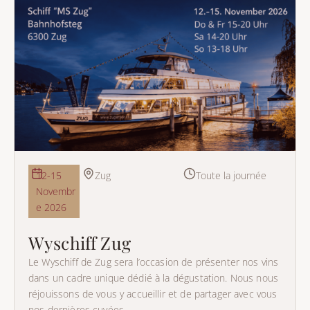
12-15
Zug
Toute la journée
Novembr
e 2026
Wyschiff Zug
Le Wyschiff de Zug sera l’occasion de présenter nos vins
dans un cadre unique dédié à la dégustation. Nous nous
réjouissons de vous y accueillir et de partager avec vous
nos dernières cuvées.