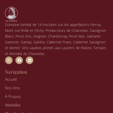
Domaine familial de 14 hectares sur les appellations Perroy,
Mont-sur-Rolle et Féchy. Producteurs de Chasselas, Sauvignon
Blanc, Pinot Gris, Viognier, Chardonnay, Pinot Noir, Gamaret
Garanoir, Gamay, Galotta, Cabernet Franc, Cabernet Sauvignon
et Merlot. Vins vaudois primés aux Lauriers de Platine, Terravin
et Mondial du Chasselas.
I
F
L
n
a
i
s
c
n
t
e
k
Navigation
a
b
e
g
o
d
Accueil
r
o
i
a
k
n
Nos Vins
m
À Propos
Médailles