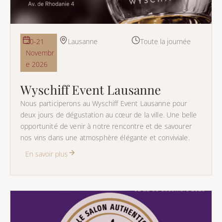
20-21
Lausanne
Toute la journée
Novembr
e 2026
Wyschiff Event Lausanne
Nous participerons au Wyschiff Event Lausanne pour
deux jours de dégustation au cœur de la ville. Une belle
opportunité de venir à notre rencontre et de savourer
nos vins dans une atmosphère élégante et conviviale.
En savoir plus