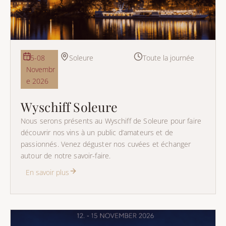
05-08
Soleure
Toute la journée
Novembr
e 2026
Wyschiff Soleure
Nous serons présents au Wyschiff de Soleure pour faire
découvrir nos vins à un public d’amateurs et de
passionnés. Venez déguster nos cuvées et échanger
autour de notre savoir-faire.
En savoir plus