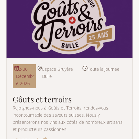
02-06
Espace Gruyère
Toute la journée
Décembr
Bulle
e 2026
Gôuts et terroirs
Rejoignez-nous à Goûts et Terroirs, rendez-vous
incontournable des saveurs suisses. Nous y
présenterons nos vins aux côtés de nombreux artisans
et producteurs passionnés.