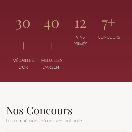
30
40
12
7+
VINS
CONCOURS
+
+
PRIMÉS
MÉDAILLES
MÉDAILLES
D’OR
D’ARGENT
Nos Concours
Les compétitions où nos vins ont brillé