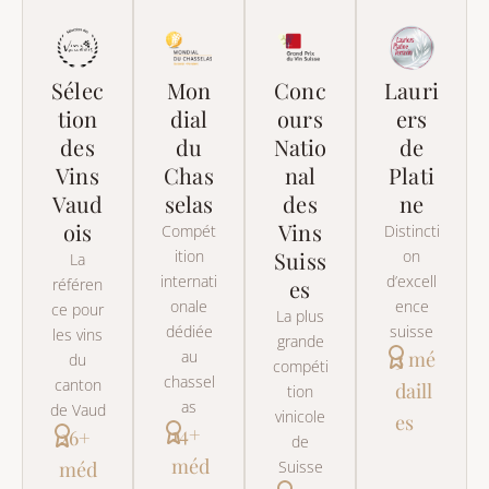
Sélec
Mon
Conc
Lauri
tion
dial
ours
ers
des
du
Natio
de
Vins
Chas
nal
Plati
Vaud
selas
des
ne
ois
Vins
Compét
Distincti
ition
Suiss
on
La
internati
d’excell
référen
es
onale
ence
ce pour
La plus
dédiée
suisse
les vins
grande
au
3 mé
du
compéti
chassel
canton
daill
tion
as
de Vaud
vinicole
es
14+
26+
de
méd
méd
Suisse