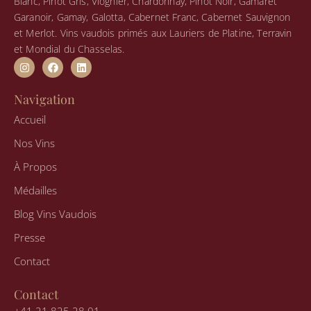
Blanc, Pinot Gris, Viognier, Chardonnay, Pinot Noir, Gamaret
Garanoir, Gamay, Galotta, Cabernet Franc, Cabernet Sauvignon
et Merlot. Vins vaudois primés aux Lauriers de Platine, Terravin
et Mondial du Chasselas.
I
F
L
n
a
i
s
c
n
t
e
k
Navigation
a
b
e
g
o
d
Accueil
r
o
i
a
k
n
Nos Vins
m
À Propos
Médailles
Blog Vins Vaudois
Presse
Contact
Contact