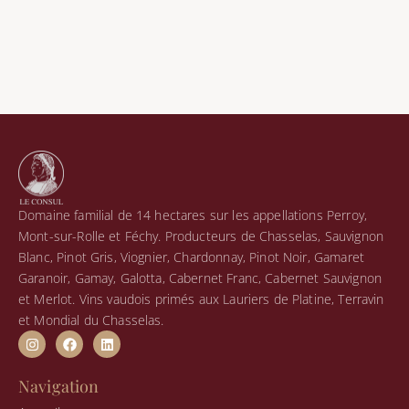
Domaine familial de 14 hectares sur les appellations Perroy,
Mont-sur-Rolle et Féchy. Producteurs de Chasselas, Sauvignon
Blanc, Pinot Gris, Viognier, Chardonnay, Pinot Noir, Gamaret
Garanoir, Gamay, Galotta, Cabernet Franc, Cabernet Sauvignon
et Merlot. Vins vaudois primés aux Lauriers de Platine, Terravin
et Mondial du Chasselas.
I
F
L
n
a
i
s
c
n
t
e
k
Navigation
a
b
e
g
o
d