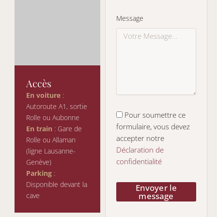
Message
Accès
En voiture
:
Autoroute A1, sortie
Pour soumettre ce
Rolle ou Aubonne
formulaire, vous devez
En train
: Gare de
accepter notre
Rolle ou Allaman
Déclaration de
(ligne Lausanne-
confidentialité
Genève)
Parking
:
Disponible devant la
Envoyer le
message
cave