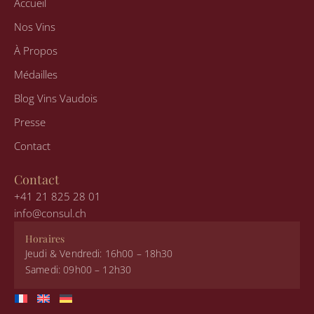
Accueil
r
o
i
a
k
n
Nos Vins
m
À Propos
Médailles
Blog Vins Vaudois
Presse
Contact
Contact
+41 21 825 28 01
info@consul.ch
Horaires
Jeudi & Vendredi: 16h00 – 18h30
Samedi: 09h00 – 12h30