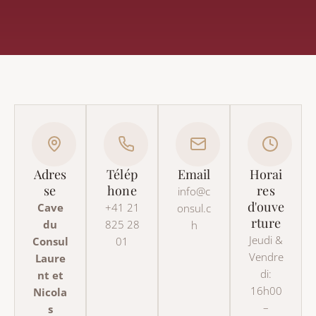
Adres
Télép
Email
Horai
se
hone
res
info@c
d'ouve
Cave
+41 21
onsul.c
rture
du
825 28
h
Jeudi &
Consul
01
Vendre
Laure
di:
nt et
16h00
Nicola
–
s