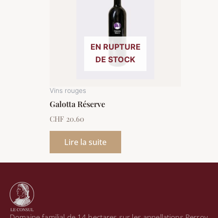
EN RUPTURE
DE STOCK
Vins rouges
Galotta Réserve
CHF
20.60
Lire la suite
Domaine familial de 14 hectares sur les appellations Perroy,