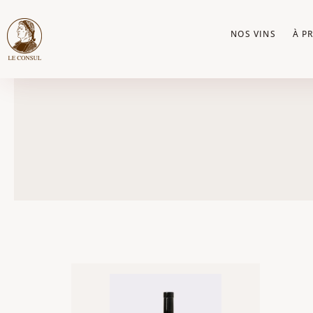
Aller
au
NOS VINS
À P
contenu