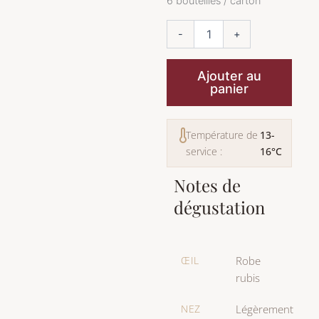
6 bouteilles / carton
de
Pinot
-
+
Noir
Réserve
Ajouter au
panier
Température de
13-
service :
16°C
Notes de
dégustation
ŒIL
Robe
rubis
NEZ
Légèrement