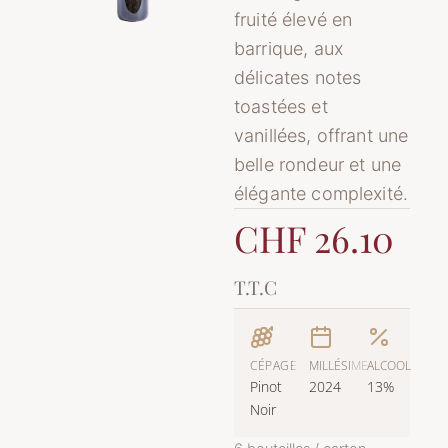
fruité élevé en
barrique, aux
délicates notes
toastées et
vanillées, offrant une
belle rondeur et une
élégante complexité.
CHF 26.10
T.T.C
CÉPAGE
MILLÉSIME
ALCOOL
Pinot
2024
13%
Noir
quantité