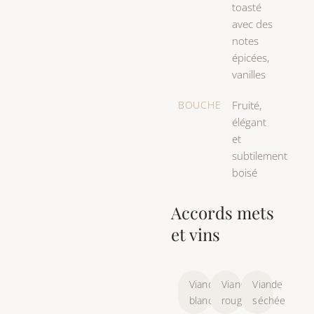
toasté
avec des
notes
épicées,
vanilles
BOUCHE
Fruité,
élégant
et
subtilement
boisé
Accords mets
et vins
Viande
Viande
Viande
blanche
rouge
séchée