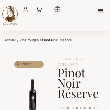
Aller
au
contenu
Accueil
/
Vins rouges
/ Pinot Noir Réserve
RÉSERVE • PERROY, LA
Médaillé
CÔTE, VAUD
Pinot
Noir
Réserve
Un vin gourmand et