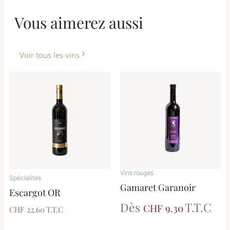
Vous aimerez aussi
Voir tous les vins
Ce
produit
a
plusieurs
variations.
Les
options
peuvent
Vins rouges
être
Spécialités
Gamaret Garanoir
choisies
Escargot OR
sur
Dès
T.T.C
CHF 9.30
CHF 22.60
T.T.C
la
page