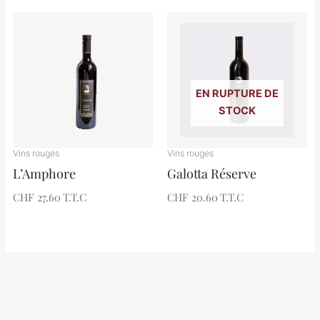
du
produit
EN RUPTURE DE
STOCK
Vins rouges
Vins rouges
L’Amphore
Galotta Réserve
CHF 27.60
T.T.C
CHF 20.60
T.T.C