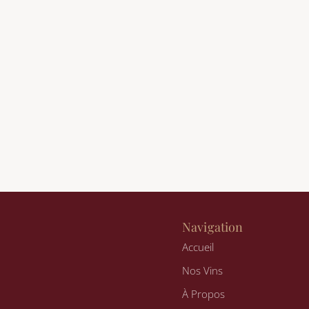
Navigation
Accueil
Nos Vins
n
À Propos