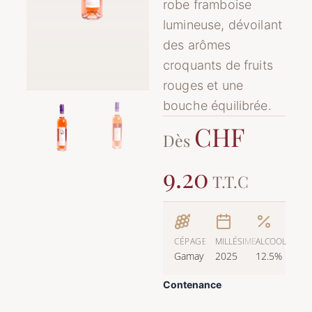
robe framboise
lumineuse, dévoilant
des arômes
croquants de fruits
rouges et une
bouche équilibrée.
CHF
Dès
9.20
T.T.C
CÉPAGE
MILLÉSIME
ALCOOL
Gamay
2025
12.5%
quantité
Contenance
de
Rosé