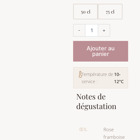
du
Consul
50 cl
75 cl
-
+
Ajouter au
panier
Température de
10-
service :
12°C
Notes de
dégustation
ŒIL
Rose
framboise