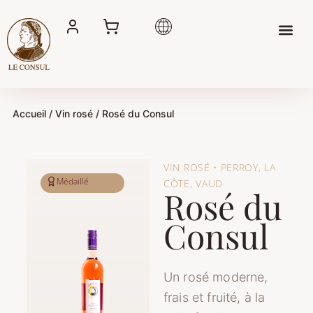
Aller
au
contenu
Accueil
/
Vin rosé
/ Rosé du Consul
VIN ROSÉ • PERROY, LA
Médaillé
CÔTE, VAUD
Rosé du
Consul
Un rosé moderne,
frais et fruité, à la